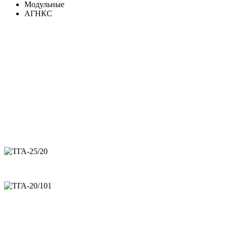
Модульные
АГНКС
Азотная станция ТГА-10/251
Азотная станция ТГА-20/351 C97
Азотная станция ТГА-20/251
Азотная станция ТГА-25/20
Азотная станция ТГА-20/101
Воздушный компрессор ТГА-9/101