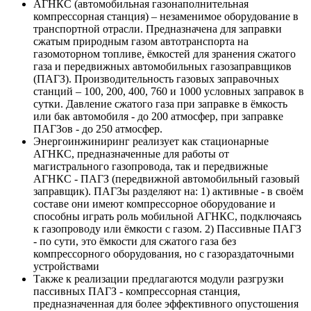
АГНКС (автомобильная газонаполнительная
компрессорная станция) – незаменимое оборудование в
транспортной отрасли. Предназначена для заправки
сжатым природным газом автотранспорта на
газомоторном топливе, ёмкостей для зранения сжатого
газа и передвижных автомобильных газозаправщиков
(ПАГЗ). Производительность газовых заправочных
станций – 100, 200, 400, 760 и 1000 условных заправок в
сутки. Давление сжатого газа при заправке в ёмкость
или бак автомобиля - до 200 атмосфер, при заправке
ПАГЗов - до 250 атмосфер.
Энергоинжиниринг реализует как стационарные
АГНКС, предназначенные для работы от
магистрального газопровода, так и передвижные
АГНКС - ПАГЗ (передвижной автомобильный газовый
заправщик). ПАГЗы разделяют на: 1) активные - в своём
составе они имеют компрессорное оборудование и
способны играть роль мобильной АГНКС, подключаясь
к газопроводу или ёмкости с газом. 2) Пассивные ПАГЗ
- по сути, это ёмкости для сжатого газа без
компрессорного оборудования, но с газораздаточными
устройствами
Также к реализации предлагаются модули разгрузки
пассивных ПАГЗ - компрессорная станция,
предназначенная для более эффективного опустошения