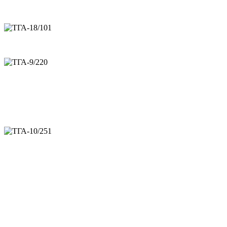
Воздушный компрессор ТГА-18/101
Воздушный компрессор ТГА-9/220
Модульная азотная станция ТГА-17/10
Модульная азотная станция ТГА-10/101
Модульная азотная станция ТГА-10/251
Модульная азотная станция ТГА-20/251
Носимая азотная станция ТГА-10/251